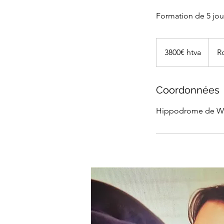
Formation de 5 jou
3800€
htva
3800€ htva
R
Coordonnées
Hippodrome de Wal