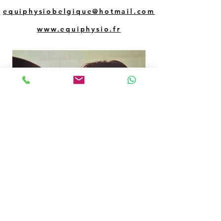
equiphysiobelgique@hotmail.com
www.equiphysio.fr
Marlene Chanoine
Masseuse équin, hirudothérapeute, directrice
labellisée Equiphysio Belgique