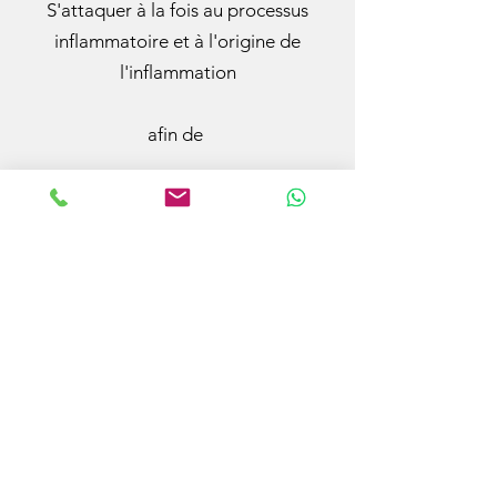
S'attaquer à la fois au processus
inflammatoire et à l'origine de
l'inflammation
afin de
Relancer le système vasculaire
Accélérer la cicatrisation
Réduire l'inflammation
Soulager la douleur
Peu d'inconvénients pour un max de
résultats
Pas d'effets secondaires
Traitement non-invasif