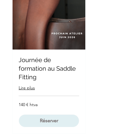
Journée de
formation au Saddle
Fitting
Lire plus
140
140 € htva
€
htva
Réserver