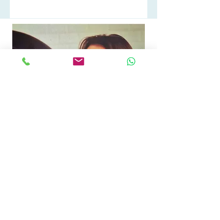
Marlene Chanoine
Masseuse équin, hirudothérapeute, directrice
labellisée Equiphysio Belgique
Écurie de revalidation
+32 478 46 77 96